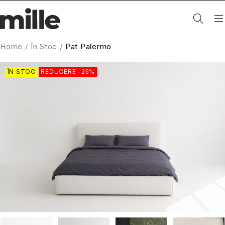
Home
/
În Stoc
/
Pat Palermo
ÎN STOC
REDUCERE -25%