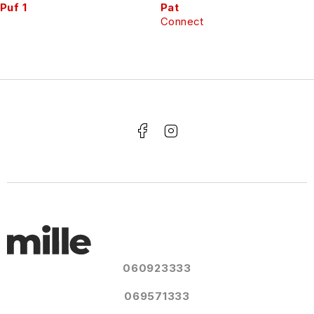
Puf 1
Pat
Connect
060923333
069571333