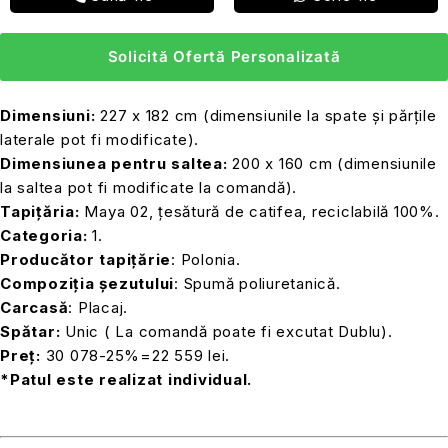
Solicită Ofertă Personalizată
Dimensiuni:
227 x 182 cm (dimensiunile la spate și părțile
laterale pot fi modificate).
Dimensiunea pentru saltea:
200 x 160 cm (dimensiunile
la saltea pot fi modificate la comandă).
Tapițăria:
Maya 02, țesătură de catifea, reciclabilă 100%.
Categoria:
1.
Producător tapițărie
: Polonia.
Compoziția șezutului
: Spumă poliuretanică.
Carcasă
: Placaj.
Spătar:
Unic ( La comandă poate fi excutat Dublu).
Preț:
30 078-25%=22 559 lei.
*Patul este realizat individual.