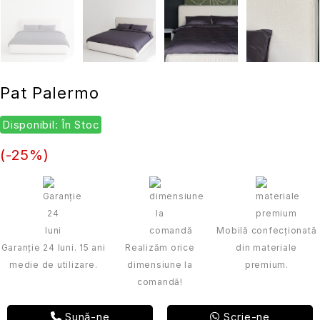
Pat Palermo
Disponibil: În Stoc
(-
25
%)
Mobilă confecționată
Garanție 24 luni. 15 ani
Realizăm orice
din materiale
medie de utilizare.
dimensiune la
premium.
comandă!
Sună-ne
Scrie-ne