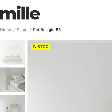
Home
/
Paturi
/
Pat Belagio B3
ÎN STOC