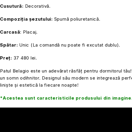
Cusutură:
Decorativă.
Compoziția șezutului:
Spumă poliuretanică.
Carcasă
: Placaj.
Spătar:
Unic (La comandă nu poate fi excutat dublu).
Preț:
37 480 lei.
Patul Belagio este un adevărat răsfăț pentru dormitorul tău! 
un somn odihnitor. Designul său modern se integrează perfec
liniște și estetică la fiecare noapte!
*Acestea sunt caracteristicile produsului din imagine.