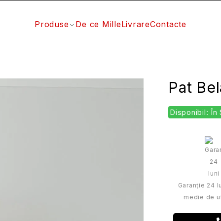
Produse
De ce Mille
Livrare
Contacte
Pat Be
Disponibil: În
Garanție 24 lu
medie de ut