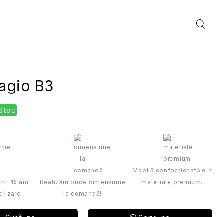
lagio B3
 Stoc
Mobilă confecționată din
ni. 15 ani
Realizăm orice dimensiune
materiale premium.
ilizare.
la comandă!