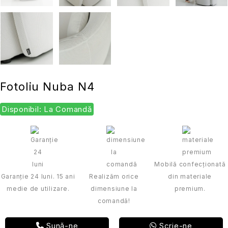
Fotoliu Nuba N4
Disponibil: La Comandă
Mobilă confecționată
Garanție 24 luni. 15 ani
Realizăm orice
din materiale
medie de utilizare.
dimensiune la
premium.
comandă!
Sună-ne
Scrie-ne