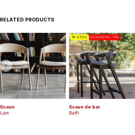
RELATED PRODUCTS
ÎN STOC
REDUCERE -11%
Scaun
Scaun de bar
Lain
Baffi