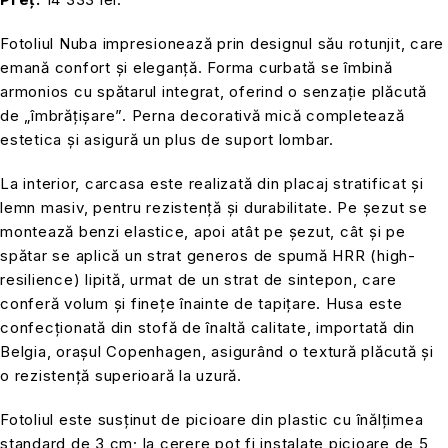
Fotoliul Nuba impresionează prin designul său rotunjit, care
emană confort și eleganță. Forma curbată se îmbină
armonios cu spătarul integrat, oferind o senzație plăcută
de „îmbrățișare”. Perna decorativă mică completează
estetica și asigură un plus de suport lombar.
La interior, carcasa este realizată din placaj stratificat și
lemn masiv, pentru rezistență și durabilitate. Pe șezut se
montează benzi elastice, apoi atât pe șezut, cât și pe
spătar se aplică un strat generos de spumă HRR (high-
resilience) lipită, urmat de un strat de sintepon, care
conferă volum și finețe înainte de tapițare. Husa este
confecționată din stofă de înaltă calitate, importată din
Belgia, orașul Copenhagen, asigurând o textură plăcută și
o rezistență superioară la uzură.
Fotoliul este susținut de picioare din plastic cu înălțimea
standard de 3 cm; la cerere pot fi instalate picioare de 5