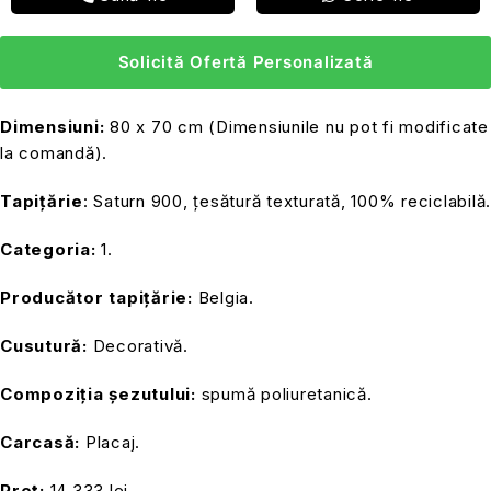
Solicită Ofertă Personalizată
Dimensiuni:
80 x 70 cm (Dimensiunile nu pot fi modificate
la comandă).
Tapițărie
: Saturn 900, țesătură texturată, 100% reciclabilă.
Categoria:
1.
Producător tapițărie:
Belgia.
Cusutură:
Decorativă.
Compoziția șezutului:
spumă poliuretanică.
Carcasă:
Placaj.
Preț:
14 333 lei.