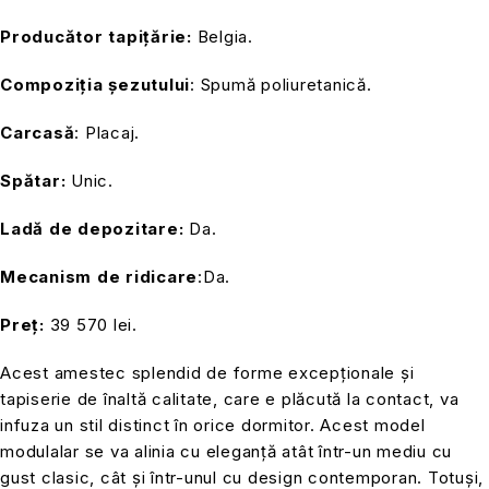
Producător tapițărie:
Belgia.
Compoziția șezutului
: Spumă poliuretanică.
Carcasă
: Placaj.
Spătar:
Unic.
Ladă de depozitare:
Da.
Mecanism de ridicare
:Da.
Preț:
39 570 lei.
Acest amestec splendid de forme excepționale și
tapiserie de înaltă calitate, care e plăcută la contact, va
infuza un stil distinct în orice dormitor. Acest model
modulalar se va alinia cu eleganță atât într-un mediu cu
gust clasic, cât și într-unul cu design contemporan. Totuși,