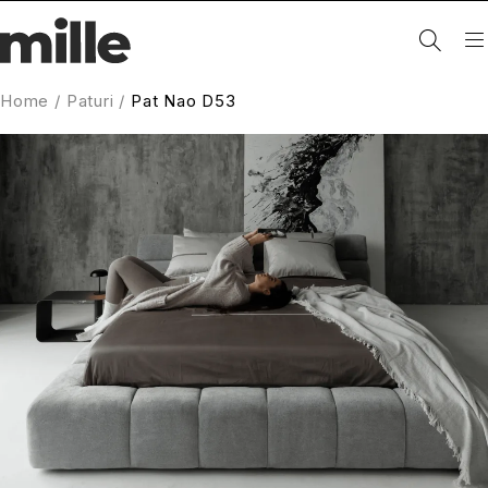
Home
/
Paturi
/
Pat Nao D53