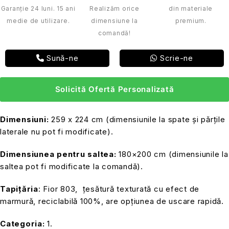
Garanție 24 luni. 15 ani
Realizăm orice
din materiale
medie de utilizare.
dimensiune la
premium.
comandă!
Sună-ne
Scrie-ne
Solicită Ofertă Personalizată
Dimensiuni:
259 x 224 cm (dimensiunile la spate și părțile
laterale nu pot fi modificate).
Dimensiunea pentru saltea:
180×200 cm (dimensiunile la
saltea pot fi modificate la comandă).
Tapițăria
: Fior 803, țesătură texturată cu efect de
marmură, reciclabilă 100%, are opțiunea de uscare rapidă.
Categoria:
1.