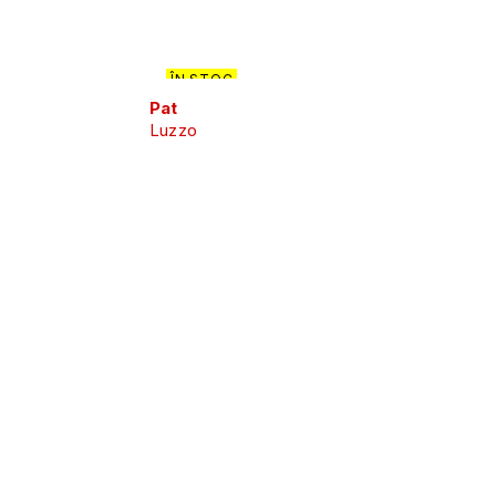
ÎN STOC
Pat
Luzzo