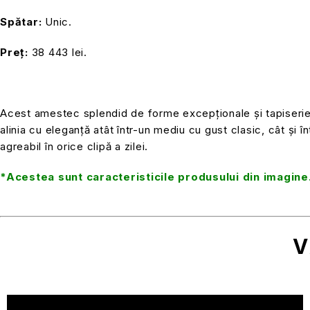
Spătar:
Unic.
Preț:
38 443 lei.
Acest amestec splendid de forme excepționale și tapiserie de
alinia cu eleganță atât într-un mediu cu gust clasic, cât și 
agreabil în orice clipă a zilei.
*Acestea sunt caracteristicile produsului din imagine.
V