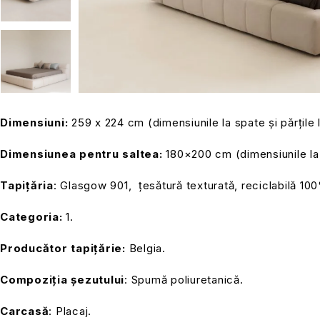
Dimensiuni:
259 x 224 cm (dimensiunile la spate și părțile 
Dimensiunea pentru saltea:
180×200 cm (dimensiunile la 
Tapițăria
: Glasgow 901, țesătură texturată, reciclabilă 10
Categoria:
1.
Producător tapițărie:
Belgia.
Compoziția șezutului
: Spumă poliuretanică.
Carcasă
: Placaj.