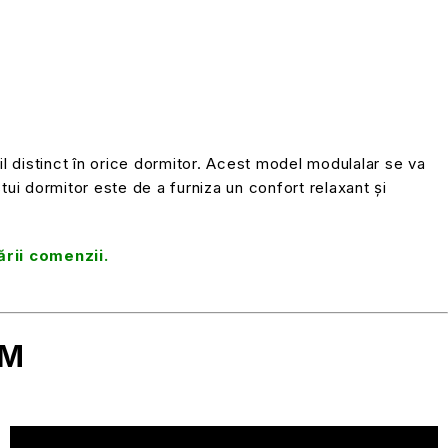
il distinct în orice dormitor. Acest model modulalar se va
stui dormitor este de a furniza un confort relaxant și
ării comenzii.
OM