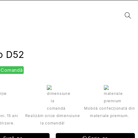
o D52
La Comandă
Mobilă confecționată din
ni. 15 ani
Realizăm orice dimensiune
materiale premium.
ilizare.
la comandă!