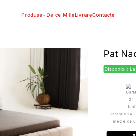
Produse
De ce Mille
Livrare
Contacte
Pat Na
Disponibil: 
Garanție 24 lu
medie de ut