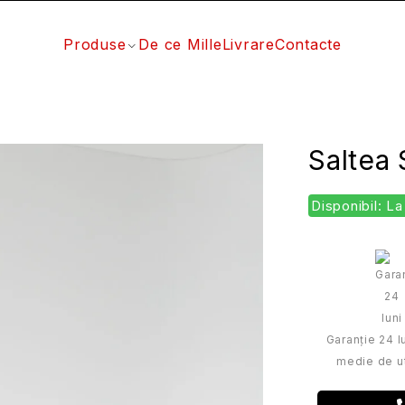
Produse
De ce Mille
Livrare
Contacte
Saltea 
Disponibil: 
Garanție 24 lu
medie de ut