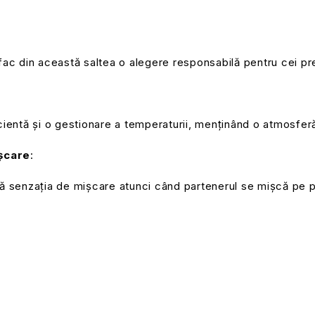
 fac din această saltea o alegere responsabilă pentru cei pr
icientă și o gestionare a temperaturii, menținând o atmosfer
șcare
:
ză senzația de mișcare atunci când partenerul se mișcă pe p