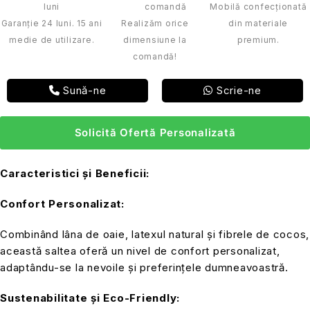
Mobilă confecționată
Garanție 24 luni. 15 ani
Realizăm orice
din materiale
medie de utilizare.
dimensiune la
premium.
comandă!
Sună-ne
Scrie-ne
Solicită Ofertă Personalizată
Caracteristici și Beneficii:
Confort Personalizat:
Combinând lâna de oaie, latexul natural și fibrele de cocos,
această saltea oferă un nivel de confort personalizat,
adaptându-se la nevoile și preferințele dumneavoastră.
Sustenabilitate și Eco-Friendly: