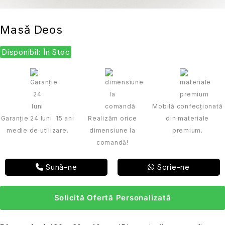
Masă Deos
Disponibil: În Stoc
Mobilă confecționată
Garanție 24 luni. 15 ani
Realizăm orice
din materiale
medie de utilizare.
dimensiune la
premium.
comandă!
Sună-ne
Scrie-ne
Solicită Ofertă Personalizată