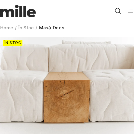
Home
/
În Stoc
/
Masă Deos
ÎN STOC