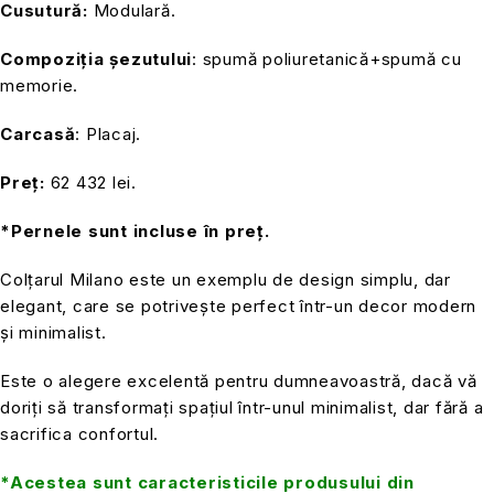
Cusutură:
Modulară.
Compoziția șezutului
: spumă poliuretanică+spumă cu
memorie.
Carcasă
: Placaj.
Preț:
62 432 lei.
*Pernele sunt incluse în preț.
Colțarul Milano este un exemplu de design simplu, dar
elegant, care se potrivește perfect într-un decor modern
și minimalist.
Este o alegere excelentă pentru dumneavoastră, dacă vă
doriți să transformați spațiul într-unul minimalist, dar fără a
sacrifica confortul.
*Acestea sunt caracteristicile produsului din