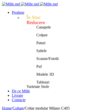
Produse
În Stoc
Reducere
Canapele
Colțare
Paturi
Saltele
Scaune/Fotolii
Puf
Modele 3D
Tablouri
Varietate Stofe
De ce Mille
Livrare
Contacte
Home
/
Colțare
/
Colțar modular Milano C405