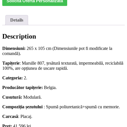
Solicită Ofertă Personalizată
Details
Description
Dimensiuni:
265 x 105 cm (Dimensiunile pot fi modificate la
comandă).
Tapițerie
: Marsille 807, țesătură texturată, impermeabilă, reciclabilă
100%, are opțiunea de uscare rapidă.
Categoria:
2.
Producător tapițerie:
Belgia.
Cusutură:
Modulară.
Compoziția șezutului
: Spumă poliuretanică+spumă cu memorie.
Carcasă
: Placaj.
Preț:
41 596 lei.