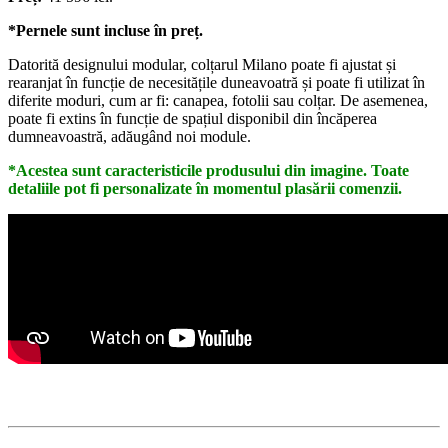
*Pernele sunt incluse în preț.
Datorită designului modular, colțarul Milano poate fi ajustat și
rearanjat în funcție de necesitățile duneavoatră și poate fi utilizat în
diferite moduri, cum ar fi: canapea, fotolii sau colțar. De asemenea,
poate fi extins în funcție de spațiul disponibil din încăperea
dumneavoastră, adăugând noi module.
*Acestea sunt caracteristicile produsului din imagine. Toate
detaliile pot fi personalizate în momentul plasării comenzii.