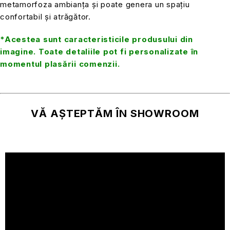
metamorfoza ambianța și poate genera un spațiu
confortabil și atrăgător.
*Acestea sunt caracteristicile produsului din
imagine. Toate detaliile pot fi personalizate în
momentul plasării comenzii.
VĂ AȘTEPTĂM ÎN SHOWROOM