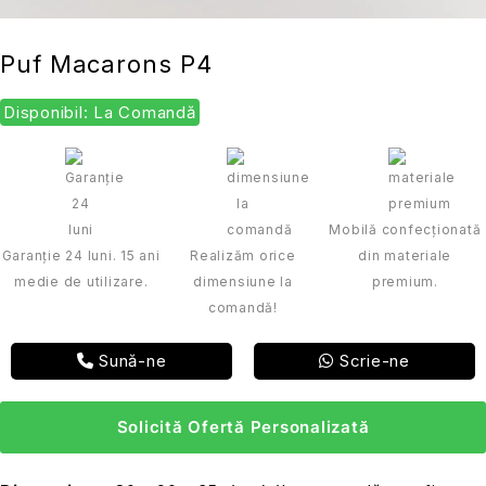
Puf Macarons P4
Disponibil: La Comandă
Mobilă confecționată
Garanție 24 luni. 15 ani
Realizăm orice
din materiale
medie de utilizare.
dimensiune la
premium.
comandă!
Sună-ne
Scrie-ne
Solicită Ofertă Personalizată