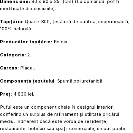
Dimensiune:
80 x 90 x 35 (cm) (La comandă pot fi
modificate dimensiunile).
Tapițăria:
Quartz 800, țesătură de catifea, impermeabilă,
100% naturală.
Producător tapițărie:
Belgia.
Categoria:
2.
Carcas:
Placaj.
Componența ț
ezutului
: Spumă poliuretanică.
Preț:
4 830 lei.
Puful este un component cheie în designul interior,
conferind un surplus de rafinament și utilitate oricărui
mediu. Indiferent dacă este vorba de rezidențe,
restaurante, hoteluri sau spații comerciale, un puf poate