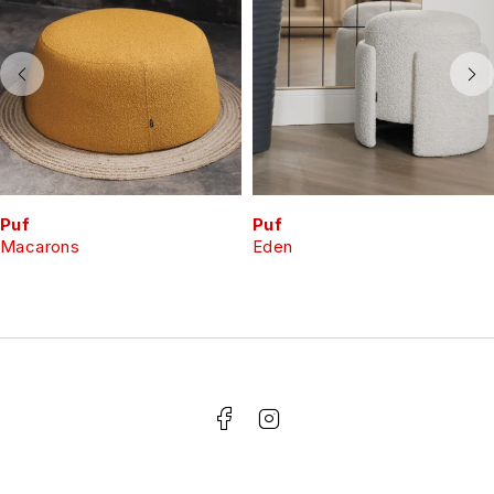
Puf
Puf
Macarons
Eden