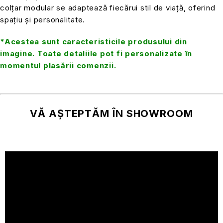
colțar modular se adaptează fiecărui stil de viață, oferind
spațiu și personalitate.
*Acestea sunt caracteristicile produsului din
imagine. Toate detaliile pot fi personalizate în
momentul plasării comenzii.
VĂ AȘTEPTĂM ÎN SHOWROOM