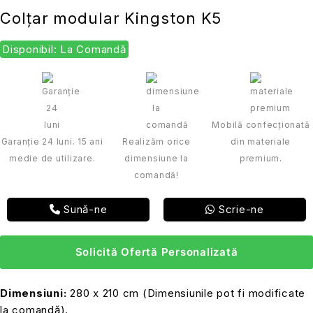
Colțar modular Kingston K5
Disponibil: La Comandă
Mobilă confecționată
Garanție 24 luni. 15 ani
Realizăm orice
din materiale
medie de utilizare.
dimensiune la
premium.
comandă!
Sună-ne
Scrie-ne
Solicită Ofertă Personalizată
Dimensiuni:
280 x 210 cm (Dimensiunile pot fi modificate
la comandă).