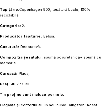
Tapițărie
:Copenhagen 900, țesătură bucle, 100%
reciclabilă.
Categoria:
2.
Producător tapițărie:
Belgia.
Cusutură:
Decorativă.
Compoziția șezutului:
spumă poliuretanică+ spumă cu
memorie.
Carcasă:
Placaj.
Preț:
40 777 lei.
*În preț nu sunt incluse pernele.
Eleganța și confortul au un nou nume: Kingston! Acest