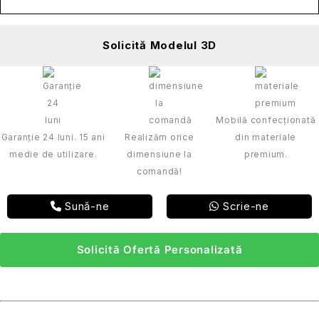
Mobilă confecționată
Garanție 24 luni. 15 ani
Realizăm orice
din materiale
medie de utilizare.
dimensiune la
premium.
comandă!
Sună-ne
Scrie-ne
Solicită Ofertă Personalizată