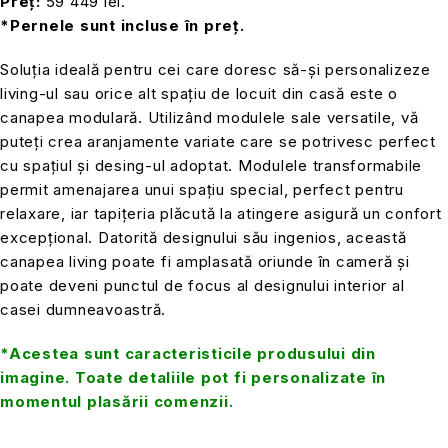
Preț:
59 449 lei.
*Pernele sunt incluse în preț.
Soluția ideală pentru cei care doresc să-și personalizeze
living-ul sau orice alt spațiu de locuit din casă este o
canapea modulară. Utilizând modulele sale versatile, vă
puteți crea aranjamente variate care se potrivesc perfect
cu spațiul și desing-ul adoptat. Modulele transformabile
permit amenajarea unui spațiu special, perfect pentru
relaxare, iar tapițeria plăcută la atingere asigură un confort
excepțional. Datorită designului său ingenios, această
canapea living poate fi amplasată oriunde în cameră și
poate deveni punctul de focus al designului interior al
casei dumneavoastră.
*Acestea sunt caracteristicile produsului din
imagine. Toate detaliile pot fi personalizate în
momentul plasării comenzii.