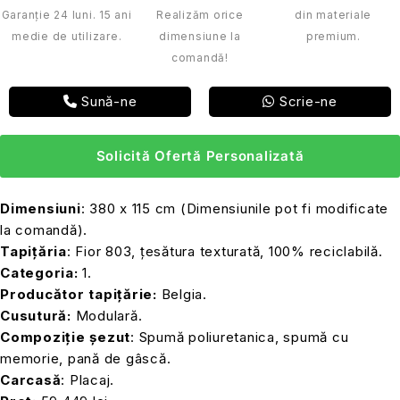
Garanție 24 luni. 15 ani
Realizăm orice
din materiale
medie de utilizare.
dimensiune la
premium.
comandă!
Sună-ne
Scrie-ne
Solicită Ofertă Personalizată
Dimensiuni
: 380 x 115 cm (Dimensiunile pot fi modificate
la comandă).
Tapițăria
: Fior 803, țesătura texturată, 100% reciclabilă.
Categoria:
1.
Producător tapițărie:
Belgia.
Cusutură:
Modulară.
Compoziție șezut
: Spumă poliuretanica, spumă cu
memorie, pană de gâscă.
Carcasă
: Placaj.